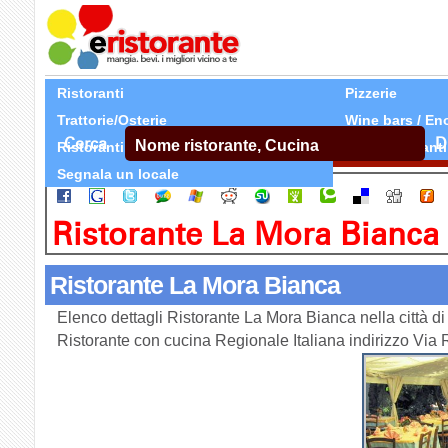
Ristoranti
Pizzerie
Trattorie/Osterie
Wine bars / En
Cerca
D
Ristoranti Etnici
Tutti Ristoranti
Segnala un locale
Ristorante La Mora Bianca
Ristorante La Mora Bianca
Elenco dettagli Ristorante La Mora Bianca nella città 
Ristorante con cucina Regionale Italiana indirizzo V