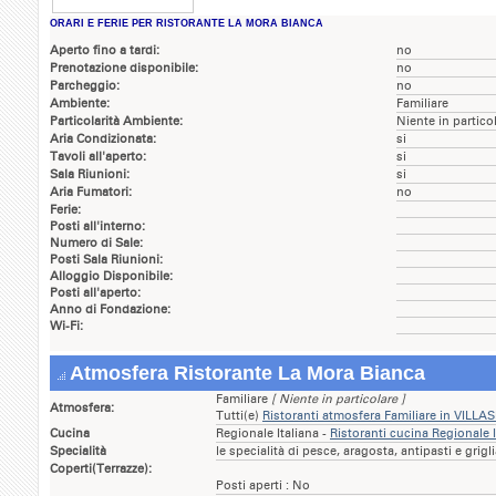
ORARI E FERIE PER RISTORANTE LA MORA BIANCA
Aperto fino a tardi:
no
Prenotazione disponibile:
no
Parcheggio:
no
Ambiente:
Familiare
Particolarità Ambiente:
Niente in partico
Aria Condizionata:
si
Tavoli all'aperto:
si
Sala Riunioni:
si
Aria Fumatori:
no
Ferie:
Posti all'interno:
Numero di Sale:
Posti Sala Riunioni:
Alloggio Disponibile:
Posti all'aperto:
Anno di Fondazione:
Wi-Fi:
Atmosfera Ristorante La Mora Bianca
Familiare
[ Niente in particolare ]
Atmosfera:
Tutti(e)
Ristoranti atmosfera Familiare in VILLA
Cucina
Regionale Italiana -
Ristoranti cucina Regionale 
Specialità
le specialità di pesce, aragosta, antipasti e grigl
Coperti(Terrazze):
Posti aperti : No