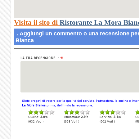
Visita il sito di
Ristorante La Mora Bian
Aggiungi un commento o una recensione per
Bianca
*
LA TUA RECENSIONE...:
Siete pregati di votare per la qualità del servizio, l'atmosfera, la cucina e im
La Mora Bianca
prima, dell'invio la recensione.
Cucina:
3.0
/5
Atmosfera:
2.9
/5
Servizio:
3.1
/5
Qu
(632 Voti )
(668 Voti )
(602 Voti )
(5