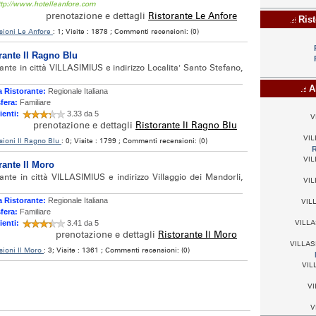
http://www.hotelleanfore.com
prenotazione e dettagli
Ristorante Le Anfore
Rist
sioni Le Anfore
: 1; Visite : 1878 ; Commenti recensioni: (0)
rante Il Ragno Blu
ante in città VILLASIMIUS e indirizzo Localita' Santo Stefano,
Al
 Ristorante:
Regionale Italiana
fera:
Familiare
ienti:
3.33 da 5
V
prenotazione e dettagli
Ristorante Il Ragno Blu
VIL
ioni Il Ragno Blu
: 0; Visite : 1799 ; Commenti recensioni: (0)
R
VIL
rante Il Moro
ante in città VILLASIMIUS e indirizzo Villaggio dei Mandorli,
VIL
 Ristorante:
Regionale Italiana
VILL
fera:
Familiare
ienti:
3.41 da 5
VILLAS
prenotazione e dettagli
Ristorante Il Moro
VILLASI
ioni Il Moro
: 3; Visite : 1361 ; Commenti recensioni: (0)
VILL
VI
V