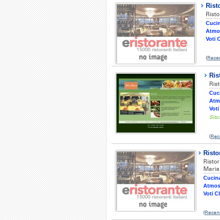
Rist
Risto
Cucin
Atmo
Voti C
(
Recen
Ris
Ris
Cuci
Atm
Voti
Sito
(
Rec
Risto
Risto
Maria,
Cucina
Atmos
Voti Cl
(
Recen