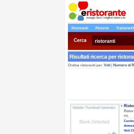
Ristoranti
Pizzerie
Trattorie/
Cerca
Risultati ricerca per ristoran
Ordina ristoranti per:
Voti
|
Numero di R
Risto
Risto
no.
Cucina
Atmos
Voti Cl