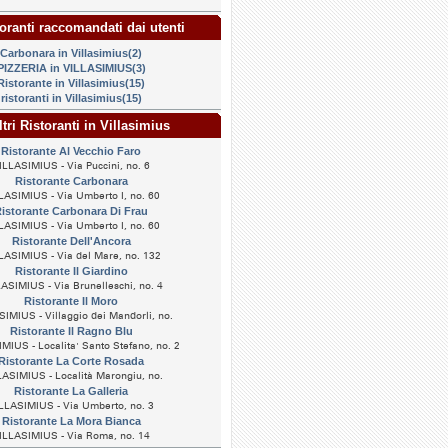
oranti raccomandati dai utenti
Carbonara in Villasimius(2)
PIZZERIA in VILLASIMIUS(3)
Ristorante in Villasimius(15)
ristoranti in Villasimius(15)
tri Ristoranti in Villasimius
Ristorante Al Vecchio Faro
ILLASIMIUS - Via Puccini, no. 6
Ristorante Carbonara
LASIMIUS - Via Umberto I, no. 60
istorante Carbonara Di Frau
LASIMIUS - Via Umberto I, no. 60
Ristorante Dell'Ancora
LASIMIUS - Via del Mare, no. 132
Ristorante Il Giardino
ASIMIUS - Via Brunelleschi, no. 4
Ristorante Il Moro
IMIUS - Villaggio dei Mandorli, no.
Ristorante Il Ragno Blu
MIUS - Localita' Santo Stefano, no. 2
Ristorante La Corte Rosada
ASIMIUS - Località Marongiu, no.
Ristorante La Galleria
LLASIMIUS - Via Umberto, no. 3
Ristorante La Mora Bianca
ILLASIMIUS - Via Roma, no. 14