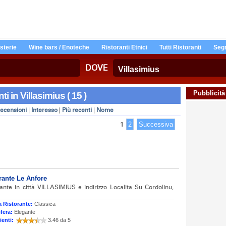
Osterie
Wine bars / Enoteche
Ristoranti Etnici
Tutti Ristoranti
Segn
DOVE
Pubblicità
ti in Villasimius ( 15 )
ecensioni
|
Interesso
|
Più recenti
|
Nome
1
2
Successiva
rante Le Anfore
rante in città VILLASIMIUS e indirizzo Localita Su Cordolinu,
 Ristorante:
Classica
fera:
Elegante
ienti:
3.46 da 5