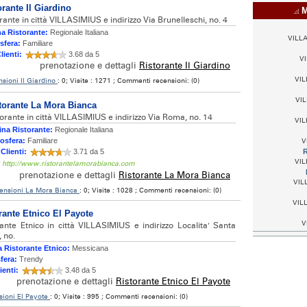
orante Il Giardino
Mi
rante in città VILLASIMIUS e indirizzo Via Brunelleschi, no. 4
a Ristorante:
Regionale Italiana
VILLA
sfera:
Familiare
lienti:
3.68 da 5
VI
prenotazione e dettagli
Ristorante Il Giardino
VIL
sioni Il Giardino
: 0; Visite : 1271 ; Commenti recensioni: (0)
VIL
torante La Mora Bianca
torante in città VILLASIMIUS e indirizzo Via Roma, no. 14
VIL
na Ristorante:
Regionale Italiana
osfera:
Familiare
V
 Clienti:
3.71 da 5
R
VIL
: http://www.ristorantelamorabianca.com
prenotazione e dettagli
Ristorante La Mora Bianca
VILL
ensioni La Mora Bianca
: 0; Visite : 1028 ; Commenti recensioni: (0)
VILL
rante Etnico El Payote
V
rante Etnico in città VILLASIMIUS e indirizzo Localita' Santa
 no.
 Ristorante Etnico:
Messicana
fera:
Trendy
ienti:
3.48 da 5
prenotazione e dettagli
Ristorante Etnico El Payote
sioni El Payote
: 0; Visite : 995 ; Commenti recensioni: (0)