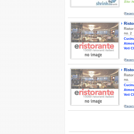
Sito: 
(
Recen
Risto
Ristor
no. 2
Cucina
Atmos
Voti Cl
(
Recens
Risto
Ristor
no.
Cucina
Atmos
Voti Cl
(
Recens