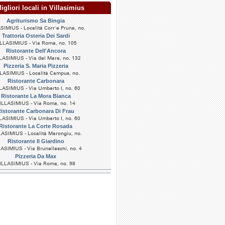
gliori locali in Villasimius
Agriturismo Sa Bingia
SIMIUS - Località Corr'e Pruna, no.
Trattoria Osteria Dei Sardi
LLASIMIUS - Via Roma, no. 105
Ristorante Dell'Ancora
LASIMIUS - Via del Mare, no. 132
Pizzeria S. Maria Pizzeria
LASIMIUS - Località Campus, no.
Ristorante Carbonara
LASIMIUS - Via Umberto I, no. 60
Ristorante La Mora Bianca
ILLASIMIUS - Via Roma, no. 14
istorante Carbonara Di Frau
LASIMIUS - Via Umberto I, no. 60
Ristorante La Corte Rosada
ASIMIUS - Località Marongiu, no.
Ristorante Il Giardino
ASIMIUS - Via Brunelleschi, no. 4
Pizzeria Da Max
ILLASIMIUS - Via Roma, no. 98