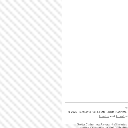
Ins
© 2026 Ristorante Italia.Tutti i diritti riserva
London
and
Airsoft
s
Guida Carbonara Ristoranti Villasimiu
ricerca Carbonara in città Villasim