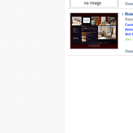
(
Rece
Rist
Rist
Cuci
Atmo
Voti 
Sito:
(
Rece