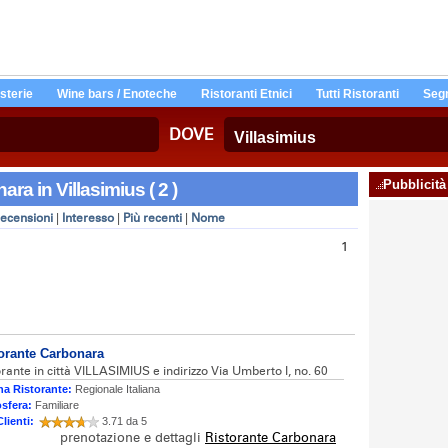
Osterie
Wine bars / Enoteche
Ristoranti Etnici
Tutti Ristoranti
Segn
DOVE
Pubblicità
ara in Villasimius ( 2 )
ecensioni
|
Interesso
|
Più recenti
|
Nome
1
orante Carbonara
orante in città VILLASIMIUS e indirizzo Via Umberto I, no. 60
na Ristorante:
Regionale Italiana
sfera:
Familiare
Clienti:
3.71 da 5
prenotazione e dettagli
Ristorante Carbonara