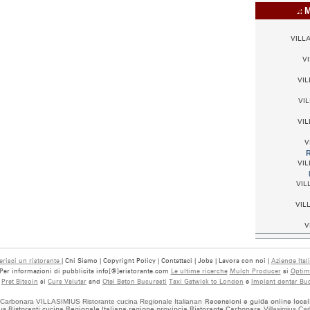
Mi
VILLA
VI
VIL
VIL
VIL
V
R
VIL
VILL
VILL
V
erisci un ristorante
| Chi Siamo | Copyright Policy | Contattaci | Jobs | Lavora con noi |
Aziende Ital
ti. Per informazioni di pubblicita info[@]eristorante.com
Le ultime ricerche
Mulch Producer
si
Optimi
i
Pret Bitcoin
si
Curs Valutar
and
Otel Beton Bucuresti
Taxi Gatwick to London
e
Implant dentar Buc
s Carbonara VILLASIMIUS Ristorante cucina Regionale Italianan
Recensioni e guida online locali
ius Ristoranti cucina Regionale Italiana regione provincia Ristorante Carbonara
Villasimius Ca