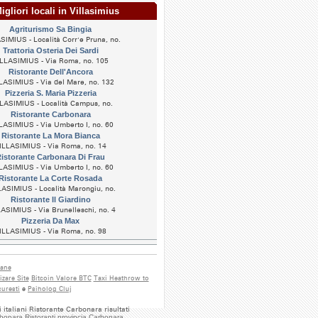
gliori locali in Villasimius
Agriturismo Sa Bingia
SIMIUS - Località Corr'e Pruna, no.
Trattoria Osteria Dei Sardi
LLASIMIUS - Via Roma, no. 105
Ristorante Dell'Ancora
LASIMIUS - Via del Mare, no. 132
Pizzeria S. Maria Pizzeria
LASIMIUS - Località Campus, no.
Ristorante Carbonara
LASIMIUS - Via Umberto I, no. 60
Ristorante La Mora Bianca
ILLASIMIUS - Via Roma, no. 14
istorante Carbonara Di Frau
LASIMIUS - Via Umberto I, no. 60
Ristorante La Corte Rosada
ASIMIUS - Località Marongiu, no.
Ristorante Il Giardino
ASIMIUS - Via Brunelleschi, no. 4
Pizzeria Da Max
ILLASIMIUS - Via Roma, no. 98
iane
zare Site
Bitcoin Valore BTC
Taxi Heathrow to
uresti
e
Psiholog Cluj
 italiani Ristorante Carbonara risultati
rbonara Ristoranti provincia Carbonara