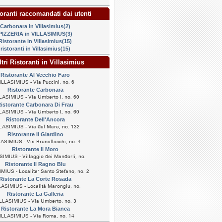
oranti raccomandati dai utenti
Carbonara in Villasimius(2)
PIZZERIA in VILLASIMIUS(3)
Ristorante in Villasimius(15)
ristoranti in Villasimius(15)
tri Ristoranti in Villasimius
Ristorante Al Vecchio Faro
ILLASIMIUS - Via Puccini, no. 6
Ristorante Carbonara
LASIMIUS - Via Umberto I, no. 60
istorante Carbonara Di Frau
LASIMIUS - Via Umberto I, no. 60
Ristorante Dell'Ancora
LASIMIUS - Via del Mare, no. 132
Ristorante Il Giardino
ASIMIUS - Via Brunelleschi, no. 4
Ristorante Il Moro
IMIUS - Villaggio dei Mandorli, no.
Ristorante Il Ragno Blu
MIUS - Localita' Santo Stefano, no. 2
Ristorante La Corte Rosada
ASIMIUS - Località Marongiu, no.
Ristorante La Galleria
LLASIMIUS - Via Umberto, no. 3
Ristorante La Mora Bianca
ILLASIMIUS - Via Roma, no. 14