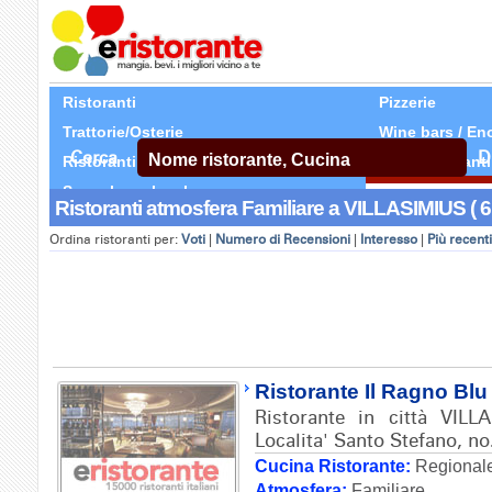
Ristoranti
Pizzerie
Trattorie/Osterie
Wine bars / En
Cerca
D
Ristoranti Etnici
Tutti Ristoranti
Segnala un locale
Ristoranti atmosfera Familiare a VILLASIMIUS ( 6 
Ordina ristoranti per:
Voti
|
Numero di Recensioni
|
Interesso
|
Più recenti
Ristorante Il Ragno Blu
Ristorante in città VILL
Localita' Santo Stefano, no
Cucina Ristorante:
Regionale
Atmosfera:
Familiare