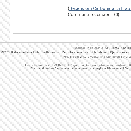
(
Recensioni Carbonara Di Fra
Commenti recensioni: (0)
Inserisci un ristorante
| Chi Siamo | Copyrig
© 2026 Ristorante Italia.Tutti i diritti riservati. Per informazioni di pubblicita info[@]eristorante.
Pret Bitcoin
si
Curs Valutar
and
Otel Beton Bucures
Guida Ristoranti VILLASIMIUS Il Ragno Blu Ristorante atmosfera Familiaren
G
Ristoranti cucina Regionale Italiana provincia regione Ristorante Il Ra